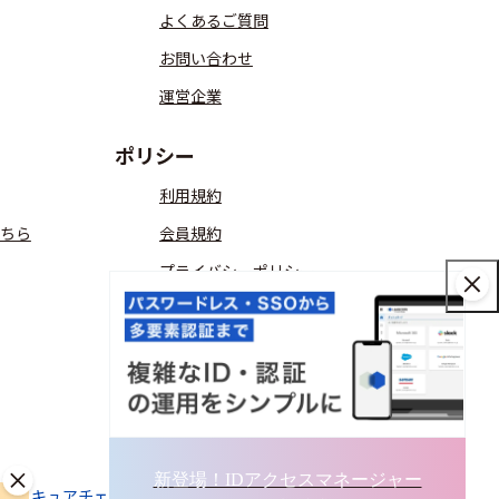
よくあるご質問
お問い合わせ
運営企業
ポリシー
利用規約
ちら
会員規約
プライバシーポリシー
コミュニティガイドライン
ITreview Gridの算出方法
匿名加工情報
新登場！IDアクセスマネージャー
aaSセキュアチェック
ITreviewLabo
ITreviewオンラインストア