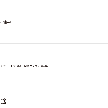
ィ情報
0人以上｜IT管理者｜契約タイプ 有償利用
最適