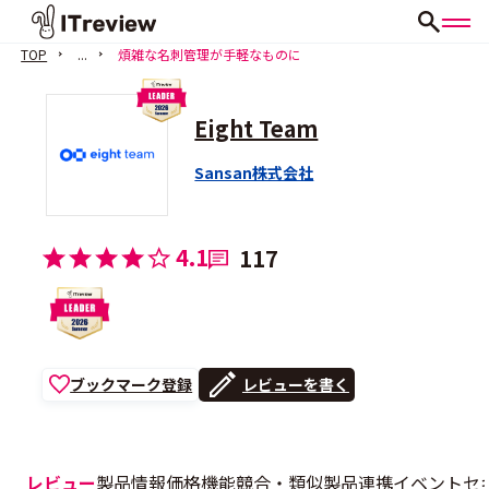
TOP
...
煩雑な名刺管理が手軽なものに
Eight Team
Sansan株式会社
4.1
117
ブックマーク登録
レビューを書く
レビュー
製品情報
価格
機能
競合・類似製品
連携
イベント
セ