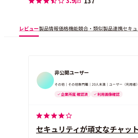
3.9
137
レビュー
製品情報
価格
機能
競合・類似製品
連携
セキュ
非公開ユーザー
その他｜その他専門職｜20人未満｜ユーザー（利用者
企業所属 確認済
利用画像確認
セキュリティが頑丈なチャッ