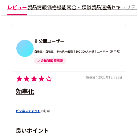
レビュー
製品情報
価格
機能
競合・類似製品
連携
セキュリテ
非公開ユーザー
自動車・自転車｜その他一般職｜100-300人未満｜ユーザー（利用者）
企業所属 確認済
投稿日：
2022年12月25日
効率化
ビジネスチャット
で利用
良いポイント