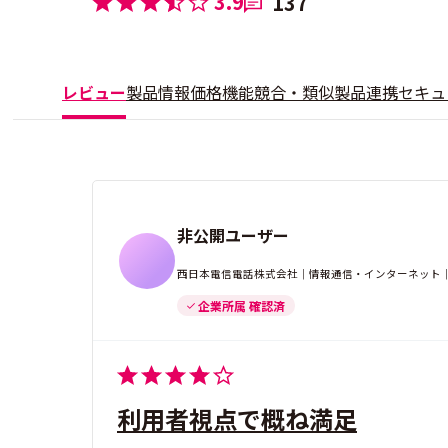
3.9
137
レビュー
製品情報
価格
機能
競合・類似製品
連携
セキュ
非公開ユーザー
西日本電信電話株式会社｜情報通信・インターネット｜経
企業所属 確認済
利用者視点で概ね満足