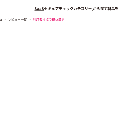
SaaS
セキュアチェック
カテゴリー
から探す
製品
na
レビュー一覧
利用者視点で概ね満足