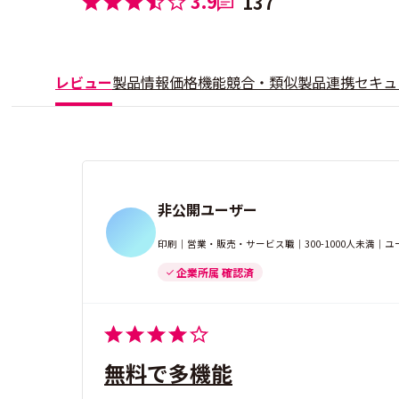
3.9
137
レビュー
製品情報
価格
機能
競合・類似製品
連携
セキュ
非公開ユーザー
印刷｜営業・販売・サービス職｜300-1000人未満｜
企業所属 確認済
無料で多機能