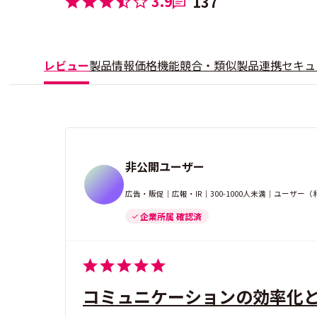
3.9
137
レビュー
製品情報
価格
機能
競合・類似製品
連携
セキュ
非公開ユーザー
広告・販促｜広報・IR｜300-1000人未満｜ユーザー
企業所属 確認済
コミュニケーションの効率化