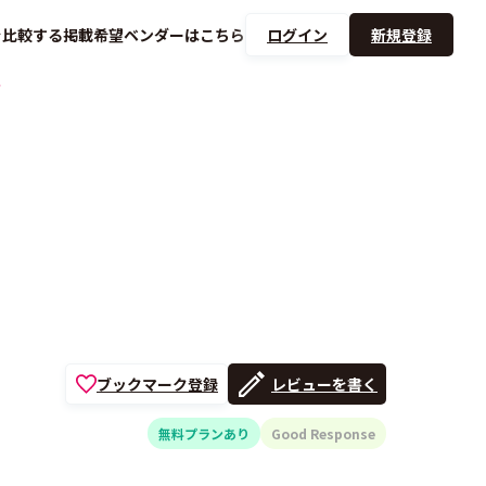
を
比較する
掲載希望ベンダーは
こちら
ログイン
新規登録
止
ブックマーク登録
レビューを書く
無料プランあり
Good Response