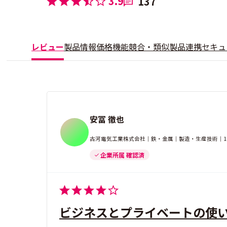
3.9
137
レビュー
製品情報
価格
機能
競合・類似製品
連携
セキュ
安冨 徹也
古河電気工業株式会社｜鉄・金属｜製造・生産技術｜10
企業所属 確認済
ビジネスとプライベートの使