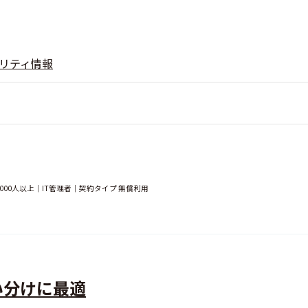
リティ情報
00人以上｜IT管理者｜契約タイプ 無償利用
い分けに最適