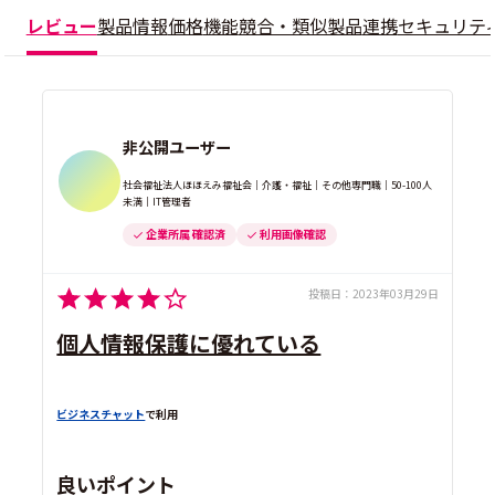
レビュー
製品情報
価格
機能
競合・類似製品
連携
セキュリテ
非公開ユーザー
社会福祉法人ほほえみ福祉会｜介護・福祉｜その他専門職｜50-100人
未満｜IT管理者
企業所属 確認済
利用画像確認
投稿日：
2023年03月29日
個人情報保護に優れている
ビジネスチャット
で利用
良いポイント