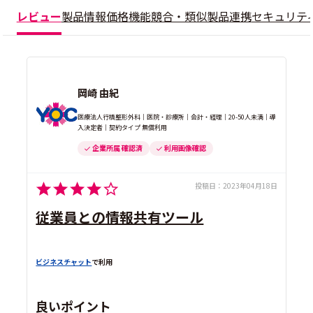
レビュー
製品情報
価格
機能
競合・類似製品
連携
セキュリテ
岡崎 由紀
医療法人行橋整形外科｜医院・診療所｜会計・経理｜20-50人未満｜導
入決定者｜契約タイプ 無償利用
企業所属 確認済
利用画像確認
投稿日：
2023年04月18日
従業員との情報共有ツール
ビジネスチャット
で利用
良いポイント