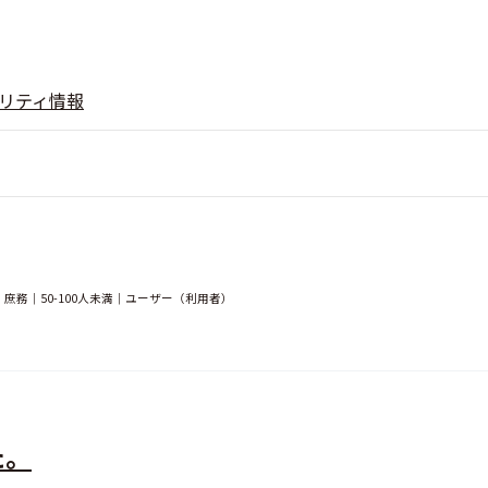
リティ情報
務｜50-100人未満｜ユーザー（利用者）
た。