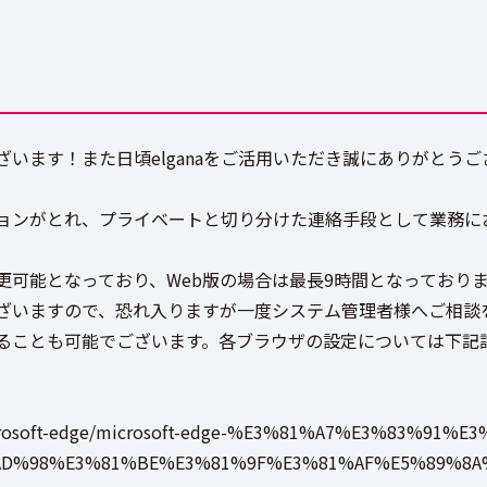
います！また日頃elganaをご活用いただき誠にありがとうご
ョンがとれ、プライベートと切り分けた連絡手段として業務に
更可能となっており、Web版の場合は最長9時間となっており
ざいますので、恐れ入りますが一度システム管理者様へご相談を
ることも可能でございます。各ブラウザの設定については下記
jp/microsoft-edge/microsoft-edge-%E3%81%A7%E3%83
D%98%E3%81%BE%E3%81%9F%E3%81%AF%E5%89%8A