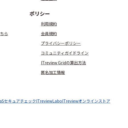
ポリシー
利用規約
ちら
会員規約
プライバシーポリシー
コミュニティガイドライン
ITreview Gridの算出方法
匿名加工情報
aaSセキュアチェック
ITreviewLabo
ITreviewオンラインストア