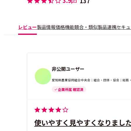
3.9
137
レビュー
製品情報
価格
機能
競合・類似製品
連携
セキュ
非公開ユーザー
愛知県農業協同組合中央会｜組合・団体・協会｜総務・庶
企業所属 確認済
使いやすく見やすくなりまし