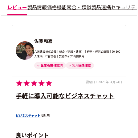
レビュー
製品情報
価格
機能
競合・類似製品
連携
セキュリテ
佐藤 和嘉
八洲建設株式会社｜総合（建設・建築）｜経営・経営企画職｜50-100
人未満｜IT管理者｜契約タイプ 有償利用
企業所属 確認済
利用画像確認
投稿日：
2023年04月24日
手軽に導入可能なビジネスチャット
ビジネスチャット
で利用
良いポイント