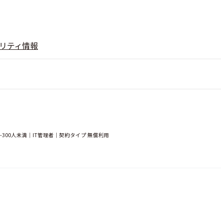
リティ情報
300人未満｜IT管理者｜契約タイプ 無償利用