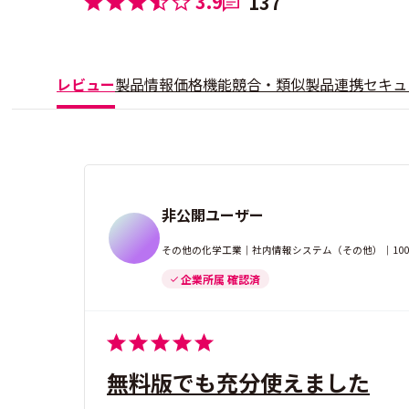
3.9
137
レビュー
製品情報
価格
機能
競合・類似製品
連携
セキュ
非公開ユーザー
その他の化学工業｜社内情報システム（その他）｜100-
企業所属 確認済
無料版でも充分使えました