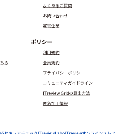
よくあるご質問
お問い合わせ
運営企業
ポリシー
利用規約
ちら
会員規約
プライバシーポリシー
コミュニティガイドライン
ITreview Gridの算出方法
匿名加工情報
aaSセキュアチェック
ITreviewLabo
ITreviewオンラインストア