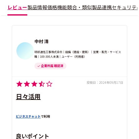
レビュー
製品情報
価格
機能
競合・類似製品
連携
セキュリテ
中村 清
琉球通信工事株式会社｜設備（建設・建築）｜営業・販売・サービス
職｜100-300人未満｜ユーザー（利用者）
企業所属 確認済
投稿日：
2024年09月17日
日々活用
ビジネスチャット
で利用
良いポイント