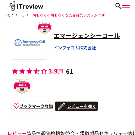
TOP
...
可もなく不可もなくな安否確認システムです
エマージェンシーコール
インフォコム株式会社
3.9
61
ブックマーク登録
レビューを書く
レビュー
製品情報
価格
機能
競合・類似製品
セキュリティ情