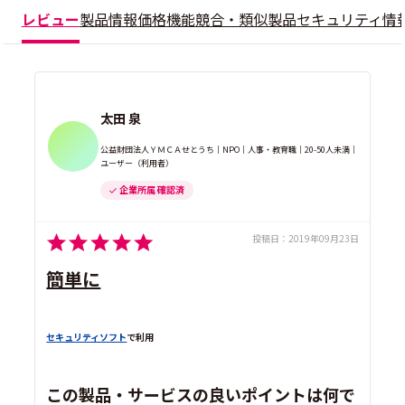
レビュー
製品情報
価格
機能
競合・類似製品
セキュリティ情
太田 泉
公益財団法人ＹＭＣＡせとうち｜NPO｜人事・教育職｜20-50人未満｜
ユーザー（利用者）
企業所属 確認済
投稿日：
2019年09月23日
簡単に
セキュリティソフト
で利用
この製品・サービスの良いポイントは何で