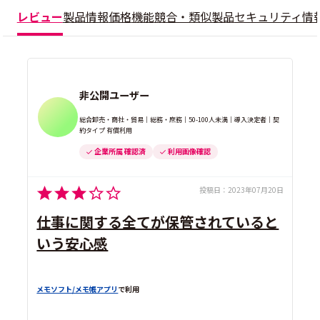
レビュー
製品情報
価格
機能
競合・類似製品
セキュリティ情
非公開ユーザー
総合卸売・商社・貿易｜総務・庶務｜50-100人未満｜導入決定者｜契
約タイプ 有償利用
企業所属 確認済
利用画像確認
投稿日：
2023年07月20日
仕事に関する全てが保管されていると
いう安心感
メモソフト/メモ帳アプリ
で利用