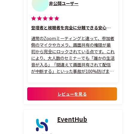
非公開ユーザー
登壇者と視聴者を完全に分離できる安心感が違います。
通常のZoomミーティングと違って、参加者
側のマイクやカメラ、画面共有の権限が最
初から完全にロックされている点です。これ
により、大人数のセミナーでも「誰かの生活
音が入る」「間違えて画面共有されて配信
が中断する」といった事故が100%防げま
す。また、本番直前に登壇者（パネリスト）
だけで画面の映りや音声のテストができる
「実践セッション（リハーサル機能）」が
レビューを見る
非常に優秀で、視聴者を待たせることなく
裏...
EventHub