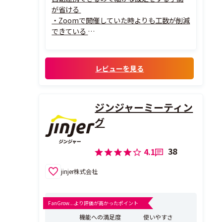
が省ける
・Zoomで開催していた時よりも工数が削減
できている
・チャットサポートが非常にスピーディー
かつ的確で、大変ありがたい
その理由
レビューを見る
・これまでは、ZoomとMAの設定で二重作
業が発生していたり、メール内容も都度書き
換えをしないといけなかったが、EventHub
ジンジャーミーティン
の基本情報に...
グ
38
4.1
jinjer株式会社
FanGrow...より評価が高かったポイント
機能への満足度
使いやすさ