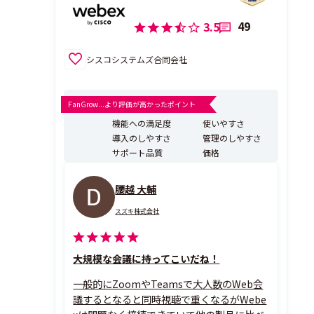
49
3.5
シスコシステムズ合同会社
FanGrow...より評価が高かったポイント
機能への満足度
使いやすさ
導入のしやすさ
管理のしやすさ
サポート品質
価格
腰越 大輔
スズキ株式会社
大規模な会議に持ってこいだね！
一般的にZoomやTeamsで大人数のWeb会
議するとなると同時視聴で重くなるがWebe