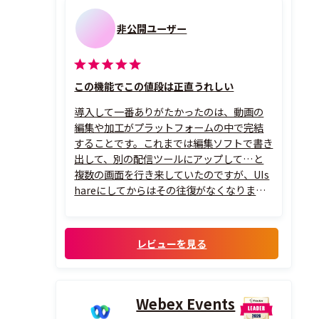
非公開ユーザー
この機能でこの値段は正直うれしい
導入して一番ありがたかったのは、動画の
編集や加工がプラットフォームの中で完結
することです。これまでは編集ソフトで書き
出して、別の配信ツールにアップして…と
複数の画面を行き来していたのですが、UIs
hareにしてからはその往復がなくなりまし
た。一画面でひと通り終わるので、作業の途
中で集中が切れることが減ったのは地味に
大きいです。
レビューを見る
そして何より、結果的に月額コストが下がり
ました。今まで用途ごと...
Webex Events