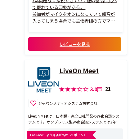
xは問題なく接続できていて他の製品に比べ
て優れている印象がある。
参加者がマイクをオンになっていて雑音が
入ってしまう場合でも主催者側の方でマイ
クをオフにすることができ、しっかり音声コ
ントロールができる機能が搭載されている
のは良い点だと考えられる。
レビューを見る
LiveOn Meet
21
3.0
ジャパンメディアシステム株式会社
LiveOn Meetは、日本製・完全自社開発のWeb会議シス
テムです。オンプレミス型Web会議システムでは3年連
続シェアNO.1を獲得(※)。高い品質と安心のセキュリテ
ィで、自治体や金融機関をはじめとする多くのお客様に
FanGrow...より評価が高かったポイント