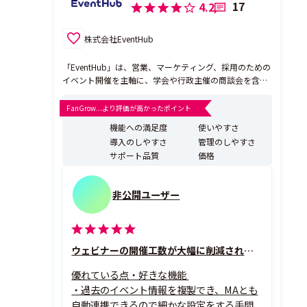
17
4.2
株式会社EventHub
「EventHub」は、営業、マーケティング、採用のための
イベント開催を主軸に、学会や行政主催の商談会を含む
幅広いニーズで利用されております。数十人規模のウェ
ビナーから数万人規模の大規模展示会まで、オンライン
FanGrow...より評価が高かったポイント
開催・リアル開催・ハイブリッド開催に対応が可能で
機能への満足度
使いやすさ
す。 イベントページ作成、参加者登録、当日のイベン
導入のしやすさ
管理のしやすさ
ト...
サポート品質
価格
非公開ユーザー
ウェビナーの開催工数が大幅に削減されました！
優れている点・好きな機能
・過去のイベント情報を複製でき、MAとも
自動連携できるので細かな設定をする手間