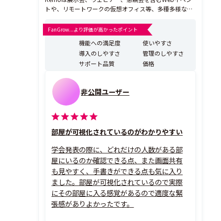
トや、リモートワークの仮想オフィス等、多種多様なシ
ーンで世界中で導入されている交流型コミュニケーショ
ンツールです。イベント会場や仮想オフィス用のスペー
FanGrow...より評価が高かったポイント
スは、2D・3Dのフロアマップとして表現され、Remoの
機能への満足度
使いやすさ
スペース上では、あらゆるタイプ・規模のWebイベント
導入のしやすさ
管理のしやすさ
の...
サポート品質
価格
非公開ユーザー
部屋が可視化されているのがわかりやすい
学会発表の際に、どれだけの人数がある部
屋にいるのか確認できる点、また画面共有
も見やすく、手書きができる点も気に入り
ました。部屋が可視化されているので実際
にその部屋に入る感覚があるので適度な緊
張感がありよかったです。