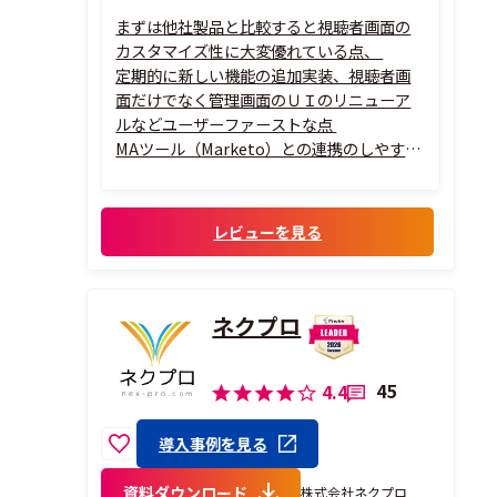
まずは他社製品と比較すると視聴者画面の
カスタマイズ性に大変優れている点、
定期的に新しい機能の追加実装、視聴者画
面だけでなく管理画面のＵＩのリニューア
ルなどユーザーファーストな点
MAツール（Marketo）との連携のしやすい
点
また海外サポートチームによる迅速なトラ
ブル対応に加え固定の担当者による定例ミ
レビューを見る
ーティングの場でヒアリングなどで課題解
決に優れている点。
ネクプロ
45
4.4
導入事例を見る
資料ダウンロード
株式会社ネクプロ