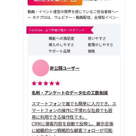
動画・イベント運営の限界を感じているご担当者様へー
ー ネクプロは、ウェビナー・動画配信、会場型イベント
の管理まで、企業のイベント施策を一元管理できる統合
型マーケティング支援プラットフォームです。 「ツール
FanGrow...より評価が高かったポイント
が乱立して管理が大変」「配信後のフォローが追いつか
機能への満足度
使いやすさ
ず商談につながらない」といった課題を解決するため、
導入のしやすさ
管理のしやすさ
申...
サポート品質
価格
非公開ユーザー
名刺・アンケートのデータ化の工数削減
スマートフォンで誰でも簡単に入力でき、ス
マートフォンの操作に不慣れな社員でも容
易に利用できる操作性です。
CRMに接客内容を自動で反映し、展示会後
に組織的かつ戦略的な顧客フォローが可能