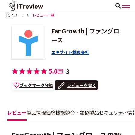
TOP
...
レビュー一覧
FanGrowth | ファングロ
ース
エキサイト株式会社
5.0
3
ブックマーク登録
レビューを書く
レビュー
製品情報
価格
機能
競合・類似製品
セキュリティ情