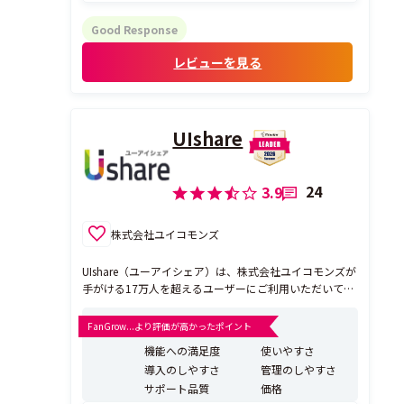
Good Response
レビューを見る
UIshare
24
3.9
株式会社ユイコモンズ
UIshare（ユーアイシェア）は、株式会社ユイコモンズが
手がける17万人を超えるユーザーにご利用いただいてい
る「GoGetterz」のテクノロジーをさらに進化させて開
発したユーザ数／動画転送量無制限、初期費用無料のク
FanGrow...より評価が高かったポイント
ラウド型動画配信プラットフォームです。 動画による社
機能への満足度
使いやすさ
員教育（オンライン学習）はもちろん社内ナレ...
導入のしやすさ
管理のしやすさ
サポート品質
価格