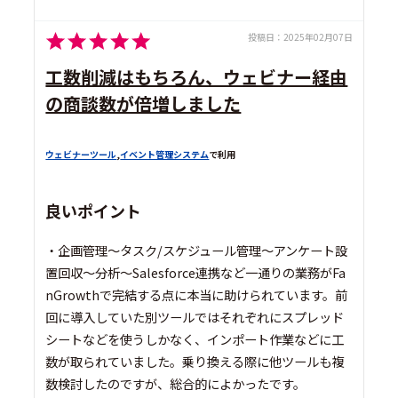
投稿日：
2025年02月07日
工数削減はもちろん、ウェビナー経由
の商談数が倍増しました
ウェビナーツール
,
イベント管理システム
で利用
良いポイント
・企画管理〜タスク/スケジュール管理〜アンケート設
置回収〜分析〜Salesforce連携など一通りの業務がFa
nGrowthで完結する点に本当に助けられています。前
回に導入していた別ツールではそれぞれにスプレッド
シートなどを使うしかなく、インポート作業などに工
数が取られていました。乗り換える際に他ツールも複
数検討したのですが、総合的によかったです。