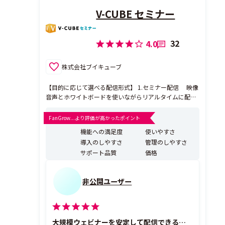
V-CUBE セミナー
32
4.0
株式会社ブイキューブ
【目的に応じて選べる配信形式】 1.セミナー配信 映像
音声とホワイトボードを使いながらリアルタイムに配信
する形式。ホワイトボードにアップした資料を説明しな
がら、チャットやアンケートなどのツールで、PC・モバ
FanGrow...より評価が高かったポイント
イルの受講者とのやりとりも可能で双方向性を生かした
機能への満足度
使いやすさ
セミナーを開催。 2.ビデオストリーミング...
導入のしやすさ
管理のしやすさ
サポート品質
価格
非公開ユーザー
大規模ウェビナーを安定して配信できるオンラインセミナー基盤