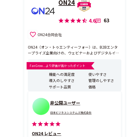
ON24
63
4.6
ON24合同会社
ON24（オン・トゥエンティーフォー）は、B2Bエンタ
ープライズ企業向けの、ウェビナーおよびデジタルイベ
ント管理の統合クラウドソリューションです。日本を含
む世界で2,000社を超える導入実績を誇り、あらゆる業
FanGrow...より評価が高かったポイント
種のリーダー企業がON24によるデータ駆動型のマーケ
機能への満足度
使いやすさ
ティング・営業DXを実践し、顧客とのエンゲージメント
導入のしやすさ
管理のしやすさ
を...
サポート品質
価格
非公開ユーザー
日本ビジネスシステムズ株式会社
ON24 レビュー