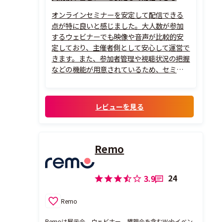
オンラインセミナーを安定して配信できる
点が特に良いと感じました。大人数が参加
するウェビナーでも映像や音声が比較的安
定しており、主催者側として安心して運営で
きます。また、参加者管理や視聴状況の把握
などの機能が用意されているため、セミナ
ー後のフォローやマーケティング活動にも
活用しやすい点が便利です。操作画面も比較
的シンプルで、ウェビナー運営に慣れていな
レビューを見る
いメンバーでも準備や配信を進めやすいと
ころが...
Remo
24
3.9
Remo
Remoは展示会、ウェビナー、懇親会を含むWebイベン