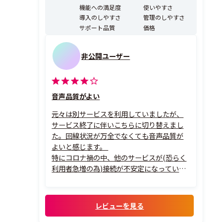
ご導入いただいています。 【独自技術で高品質・高機能
機能への満足度
使いやすさ
を実現】 LiveOn Meetは...
導入のしやすさ
管理のしやすさ
サポート品質
価格
非公開ユーザー
音声品質がよい
元々は別サービスを利用していましたが、
サービス終了に伴いこちらに切り替えまし
た。回線状況が万全でなくても音声品質が
よいと感じます。
特にコロナ禍の中、他のサービスが(恐らく
利用者急増の為)接続が不安定になっている
中、LiveOnは安定して使用できています。
レビューを見る