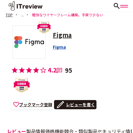
TOP
...
軽快なワイヤーフレーム構築。手戻り少ない
Figma
Figma
4.2
95
ブックマーク登録
レビューを書く
レビュー
製品情報
価格
機能
競合・類似製品
セキュリティ情