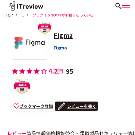
TOP
...
プラグインや素材が多数そろっている
Figma
Figma
4.2
95
ブックマーク登録
レビューを書く
レビュー
製品情報
価格
機能
競合・類似製品
セキュリティ情