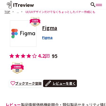
TOP
...
UI/UXデザインだけでなくちょっとしたバナー作成にも
Figma
Figma
4.2
95
ブックマーク登録
レビューを書く
レビュー
製品情報
価格
機能
競合・類似製品
セキュリティ情