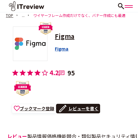
TOP
...
ワイヤーフレーム作成だけでなく、バナー作成にも最適
Figma
Figma
4.2
95
ブックマーク登録
レビューを書く
レビュー
製品情報
価格
機能
競合・類似製品
セキュリティ情