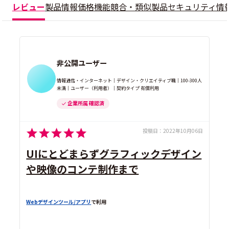
レビュー
製品情報
価格
機能
競合・類似製品
セキュリティ情
非公開ユーザー
情報通信・インターネット｜デザイン・クリエイティブ職｜100-300人
未満｜ユーザー（利用者）｜契約タイプ 有償利用
企業所属 確認済
投稿日：
2022年10月06日
UIにとどまらずグラフィックデザイン
や映像のコンテ制作まで
Webデザインツール/アプリ
で利用