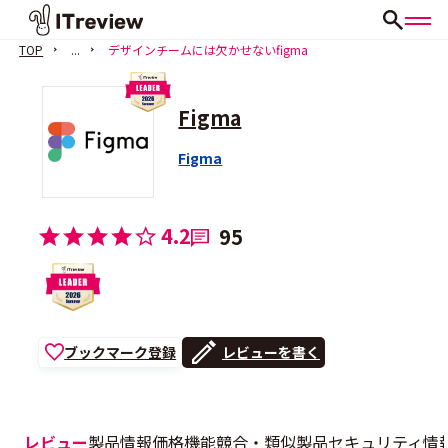
TOP
...
デザインチームには欠かせないfigma
Figma
Figma
4.2
95
ブックマーク登録
レビューを書く
レビュー
製品情報
価格
機能
競合・類似製品
セキュリティ情