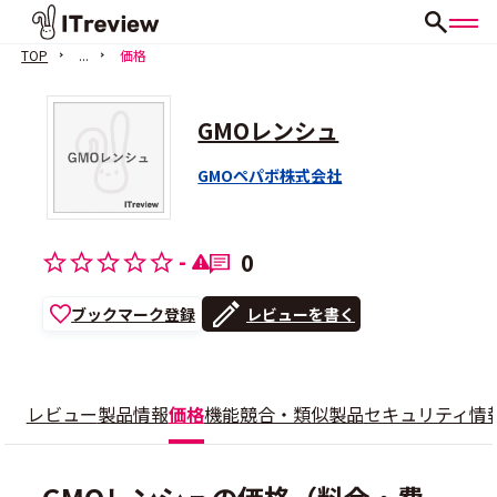
TOP
...
価格
GMOレンシュ
GMOペパボ株式会社
-
0
ブックマーク登録
レビューを書く
レビュー
製品情報
価格
機能
競合・類似製品
セキュリティ情