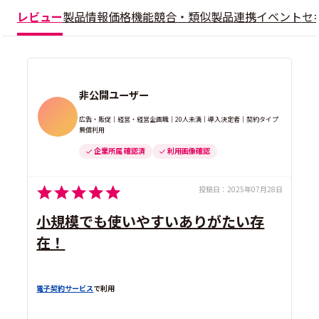
レビュー
製品情報
価格
機能
競合・類似製品
連携
イベント
セ
非公開ユーザー
広告・販促｜経営・経営企画職｜20人未満｜導入決定者｜契約タイプ
無償利用
企業所属 確認済
利用画像確認
投稿日：
2025年07月28日
小規模でも使いやすいありがたい存
在！
電子契約サービス
で利用