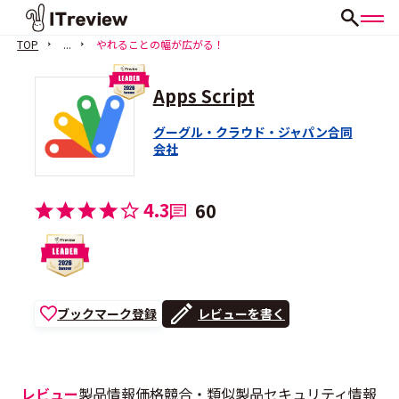
TOP
...
やれることの幅が広がる！
Apps Script
グーグル・クラウド・ジャパン合同
会社
4.3
60
ブックマーク登録
レビューを書く
レビュー
製品情報
価格
競合・類似製品
セキュリティ情報