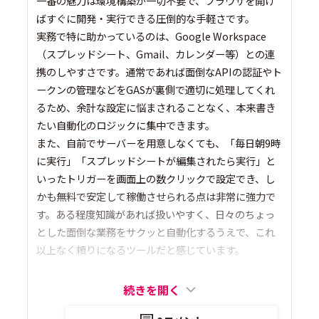
一番の魅力は環境構築が一切不要で、ブラウザを開け
ばすぐに開発・実行できる圧倒的な手軽さです。
実務で特に助かっているのは、Google Workspace
（スプレッドシート、Gmail、カレンダー等）との連
携のしやすさです。通常であれば面倒なAPIの認証やト
ークンの管理などをGASが裏側で適切に処理してくれ
るため、余計な設定に悩まされることなく、本来書き
たい自動化のロジックに集中できます。
また、自前でサーバーを用意しなくても、「毎日朝9時
に実行」「スプレッドシートが編集されたら実行」と
いったトリガーを画面上の数クリックで設定でき、し
かも無料で安定して稼働させられる点は非常に強力で
す。ある程度知識があれば扱いやすく、日々のちょっ
とした面倒な業務をサクッと自動化するうえで、これ
以上なく頼りになるツールだと感じています。
続きを開く