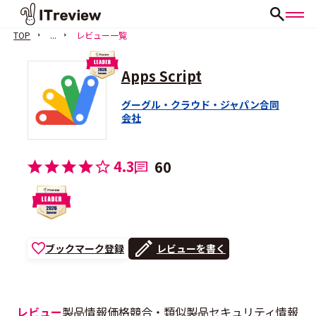
TOP
...
レビュー一覧
Apps Script
グーグル・クラウド・ジャパン合同
会社
4.3
60
ブックマーク登録
レビューを書く
レビュー
製品情報
価格
競合・類似製品
セキュリティ情報