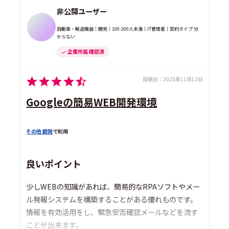
非公開ユーザー
自動車・輸送機器｜開発｜100-300人未満｜IT管理者｜契約タイプ 分
からない
企業所属 確認済
投稿日：
2025年11月12日
Googleの簡易WEB開発環境
その他 開発
で利用
良いポイント
少しWEBの知識があれば、簡易的なRPAソフトやメー
ル発報システムを構築することがある優れものです。
情報を有効活用をし、緊急安否確認メールなどを流す
ことが出来ます。