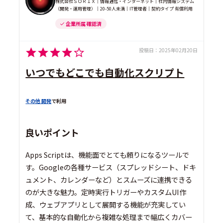
株式会社ＳＯＲＩＸ｜情報通信・インターネット｜社内情報システム
（開発・運用管理）｜20-50人未満｜IT管理者｜契約タイプ 有償利用
企業所属 確認済
投稿日：
2025年02月20日
いつでもどこでも自動化スクリプト
その他 開発
で利用
良いポイント
Apps Scriptは、機能面でとても頼りになるツールで
す。Googleの各種サービス（スプレッドシート、ドキ
ュメント、カレンダーなど）とスムーズに連携できる
のが大きな魅力。定時実行トリガーやカスタムUI作
成、ウェブアプリとして展開する機能が充実してい
て、基本的な自動化から複雑な処理まで幅広くカバー