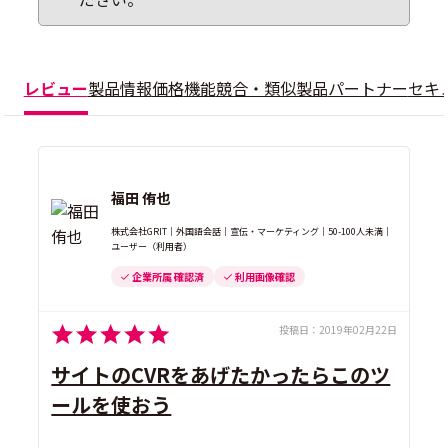
レビュー
製品情報
価格
機能
競合・類似製品
パートナー
セキ
福田 侑也
株式会社GRIT｜外国語会話｜宣伝・マーケティング｜50-100人未満｜
ユーザー（利用者）
企業所属 確認済
利用画像確認
投稿日：
2019年02月22日
サイトのCVRをあげたかったらこのツ
ールを使おう