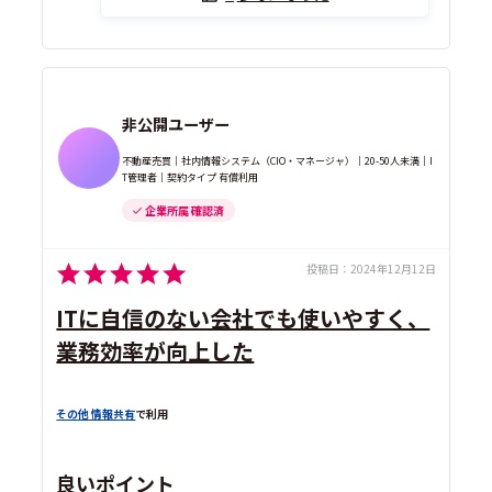
非公開ユーザー
不動産売買｜社内情報システム（CIO・マネージャ）｜20-50人未満｜I
T管理者｜契約タイプ 有償利用
企業所属 確認済
投稿日：
2024年12月12日
ITに自信のない会社でも使いやすく、
業務効率が向上した
その他 情報共有
で利用
良いポイント