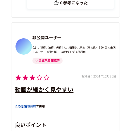
0
参考になった
非公開ユーザー
会計、税務、法務、労務｜社内情報システム（その他）｜20-50人未満
｜ユーザー（利用者）｜契約タイプ 有償利用
企業所属 確認済
投稿日：
2024年12月26日
動画が細かく見やすい
その他 情報共有
で利用
良いポイント