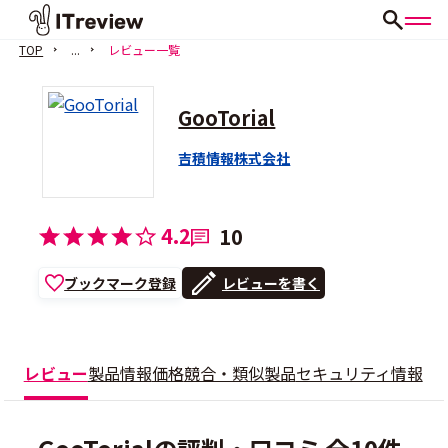
TOP
...
レビュー一覧
GooTorial
吉積情報株式会社
4.2
10
ブックマーク登録
レビューを書く
レビュー
製品情報
価格
競合・類似製品
セキュリティ情報