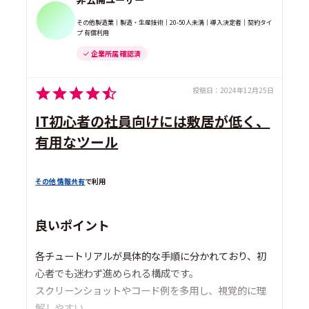
その他製造業｜製造・生産技術｜20-50人未満｜導入決定者｜契約タイ
プ 有償利用
企業所属 確認済
投稿日：
2024年12月25日
IT初心者の社員向けには敷居が低く、
有用なツール
その他 情報共有
で利用
良いポイント
各チュートリアルが具体的な手順に分かれており、初
心者でも迷わず進められる構成です。
スクリーンショットやコード例を多用し、視覚的に理
解しやすい。