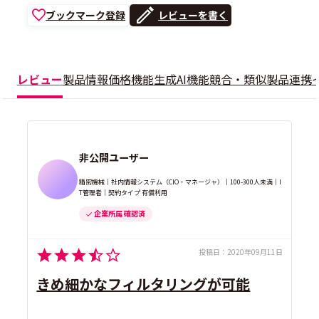
ブックマーク登録
レビューを書く
レビュー
製品情報
価格
機能
生成AI機能
競合・類似製品
連携
非公開ユーザー
精密機械｜社内情報システム（CIO・マネージャ）｜100-300人未満｜I
T管理者｜契約タイプ 有償利用
企業所属 確認済
投稿日：
2020年09月11日
きめ細かなフィルタリングが可能