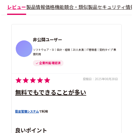
レビュー
製品情報
価格
機能
競合・類似製品
セキュリティ情
非公開ユーザー
ソフトウェア・SI｜会計・経理｜20人未満｜IT管理者｜契約タイプ 無
償利用
企業所属 確認済
投稿日：
2025年08月28日
無料でもできることが多い
勤怠管理システム
で利用
良いポイント