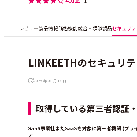
4.0
1
レビュー
製品情報
価格
機能
競合・類似製品
セキュリテ
LINKEETHのセキュリ
2025 年 01 月 16 日
取得している第三者認証
SaaS事業社またSaaSを対象に第三者機関 (
す。