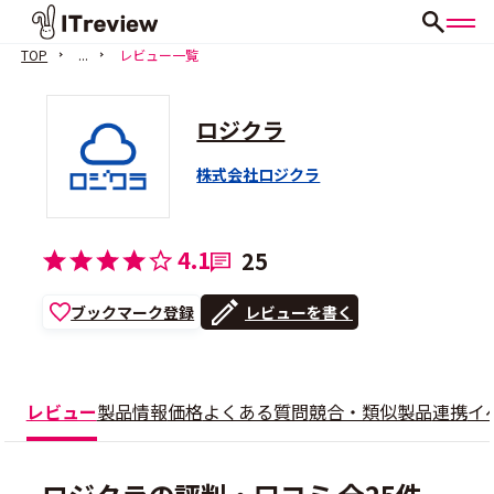
TOP
...
レビュー一覧
ロジクラ
株式会社ロジクラ
4.1
25
ブックマーク登録
レビューを書く
レビュー
製品情報
価格
よくある質問
競合・類似製品
連携
イ