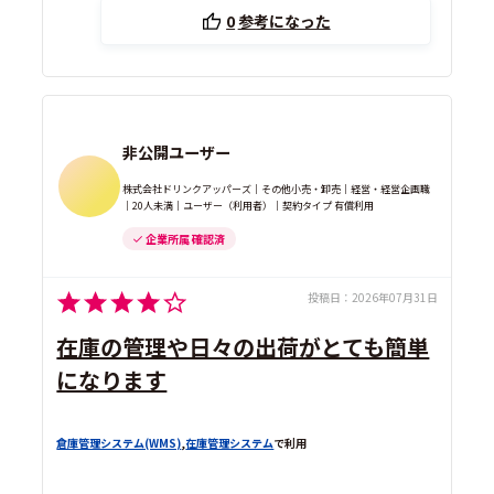
0
参考になった
非公開ユーザー
株式会社ドリンクアッパーズ｜その他小売・卸売｜経営・経営企画職
｜20人未満｜ユーザー（利用者）｜契約タイプ 有償利用
企業所属 確認済
投稿日：
2026年07月31日
在庫の管理や日々の出荷がとても簡単
になります
倉庫管理システム(WMS)
,
在庫管理システム
で利用