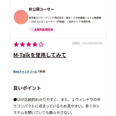
非公開ユーザー
東京電力パワーグリッド株式会社｜電気｜その他情報システム関連職
｜1000人以上｜ユーザー（利用者）｜契約タイプ 有償利用
企業所属 確認済
投稿日：
2022年08月29日
M-Talkを使用してみて
Webチャットツール
で利用
良いポイント
●UIが比較的わかりやすく、また、１ウィンドウの中
でコンパクトに収まっているため見やすい。多くのシ
ステムを開いていても散らかさない。