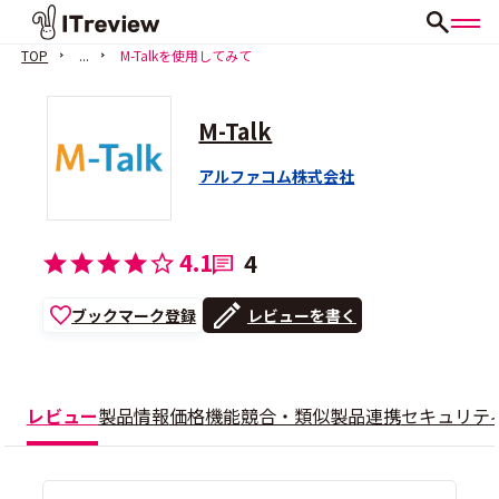
TOP
...
M-Talkを使用してみて
M-Talk
アルファコム株式会社
4.1
4
ブックマーク登録
レビューを書く
レビュー
製品情報
価格
機能
競合・類似製品
連携
セキュリテ