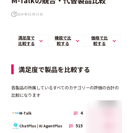
M-Talkの競合・代替製品比較
2024 年 02 月 15 日
満足度で
機能で比
価格で比
比較する
較する
較する
満足度で製品を比較する
各製品の所属しているすべてのカテゴリーの評価の合計の
比較になります
総合満足度
4.1
4
M-Talk
4.4
515
ChatPlus | AI AgentPlus