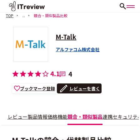
TOP
...
競合・類似製品比較
M-Talk
アルファコム株式会社
会員登録（無料）
4.1
4
ブックマーク登録
レビューを書く
レビュー
製品情報
価格
機能
競合・類似製品
連携
セキュリテ