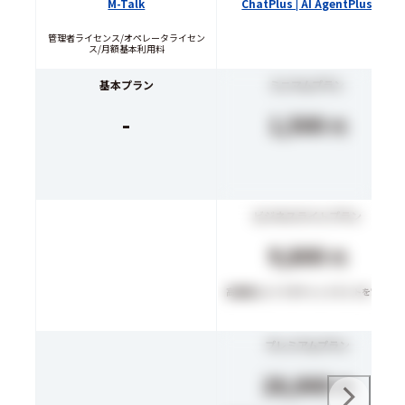
M-Talk
ChatPlus | AI AgentPlus
管理者ライセンス/オペレータライセン
ス/月額基本利用料
基本プラン
ミニマムプラン
-
1,500
円
ビジネスライトプラン
9,800
円
高機能なシナリオチャットボットを実装
プレミアムプラン
28,000
円