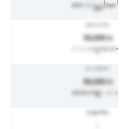
各種分析、有人チャット支援機能、設定
補助機
AIライトプラン
50,000
円
フリーワードであらゆる問い合わせに対
応
オートAIプラン
80,000
円
言葉の意味をAIが解釈し、スムーズに回
答
AI AgentPlus
-