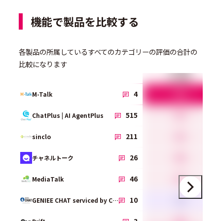
機能で製品を比較する
各製品の所属しているすべてのカテゴリーの評価の合計の
比較になります
タグ発行
5.0
4
M-Talk
4.5
515
ChatPlus | AI AgentPlus
4.3
211
sinclo
4.6
26
チャネルトーク
4.2
46
MediaTalk
3.8
10
GENIEE CHAT serviced by Chamo
4.0