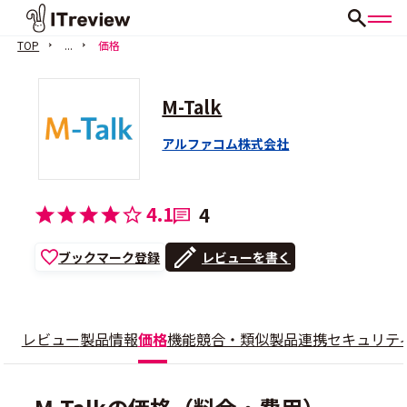
TOP
...
価格
M-Talk
アルファコム株式会社
4.1
4
ブックマーク登録
レビューを書く
レビュー
製品情報
価格
機能
競合・類似製品
連携
セキュリテ