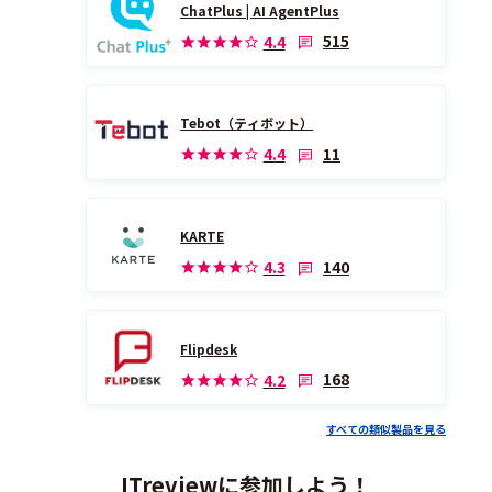
ChatPlus | AI AgentPlus
515
4.4
Tebot（ティボット）
11
4.4
KARTE
140
4.3
Flipdesk
168
4.2
すべての類似製品を見る
ITreviewに参加しよう！