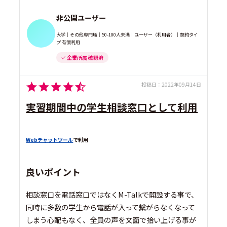
非公開ユーザー
大学｜その他専門職｜50-100人未満｜ユーザー（利用者）｜契約タイ
プ 有償利用
企業所属 確認済
投稿日：
2022年09月14日
実習期間中の学生相談窓口として利用
Webチャットツール
で利用
良いポイント
相談窓口を電話窓口ではなくM-Talkで開設する事で、
同時に多数の学生から電話が入って繋がらなくなって
しまう心配もなく、全員の声を文面で拾い上げる事が