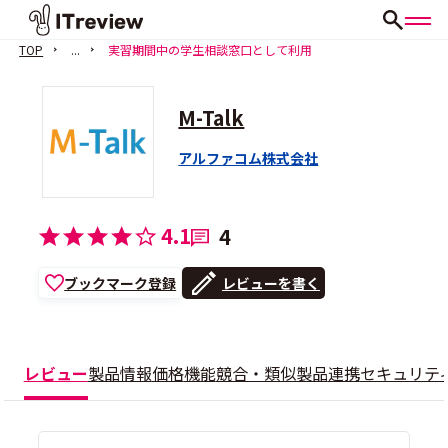
TOP
...
実習期間中の学生相談窓口として利用
M-Talk
アルファコム株式会社
4.1
4
ブックマーク登録
レビューを書く
レビュー
製品情報
価格
機能
競合・類似製品
連携
セキュリテ