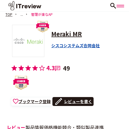
TOP
...
管理が楽なAP
Meraki MR
シスコシステムズ合同会社
4.3
49
ブックマーク登録
レビューを書く
レビュー
製品情報
価格
機能
競合・類似製品
連携