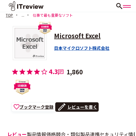
TOP
...
仕事で最も重要なソフト
Microsoft Excel
日本マイクロソフト株式会社
4.3
1,860
ブックマーク登録
レビューを書く
レビュー
製品情報
価格
競合・類似製品
連携
セキュリティ情