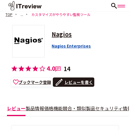
TOP
...
カスタマイズがやりやすい監視ツール
Nagios
Nagios Enterprises
4.0
14
ブックマーク登録
レビューを書く
レビュー
製品情報
価格
機能
競合・類似製品
セキュリティ情