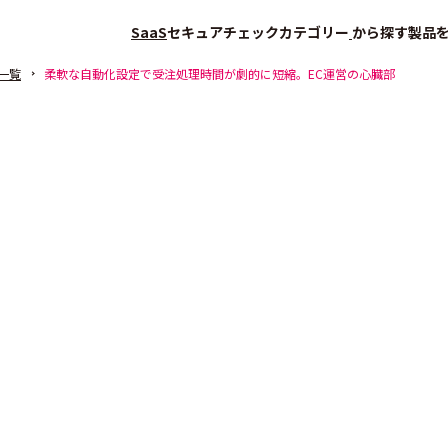
SaaS
セキュアチェック
カテゴリー
から探す
製品
一覧
柔軟な自動化設定で受注処理時間が劇的に短縮。EC運営の心臓部