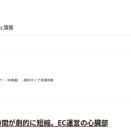
ィ情報
ザー（利用者）｜契約タイプ 有償利用
間が劇的に短縮。EC運営の心臓部