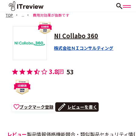
TOP
...
費用対効果が抜群です
NI Collabo 360
株式会社ＮＩコンサルティング
3.8
53
ブックマーク登録
レビューを書く
レビュー
製品情報
価格
機能
競合・類似製品
セキュリティ情