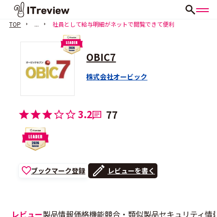
TOP
...
社員として給与明細がネットで閲覧できて便利
OBIC7
株式会社オービック
3.2
77
ブックマーク登録
レビューを書く
レビュー
製品情報
価格
機能
競合・類似製品
セキュリティ情