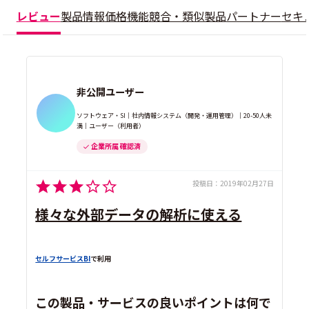
レビュー
製品情報
価格
機能
競合・類似製品
パートナー
セキ
非公開ユーザー
ソフトウェア・SI｜社内情報システム（開発・運用管理）｜20-50人未
満｜ユーザー（利用者）
企業所属 確認済
投稿日：
2019年02月27日
様々な外部データの解析に使える
セルフサービスBI
で利用
この製品・サービスの良いポイントは何で