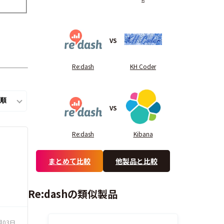
VS
Re:dash
KH Coder
VS
Re:dash
Kibana
まとめて比較
他製品と比較
Re:dashの類似製品
月03日