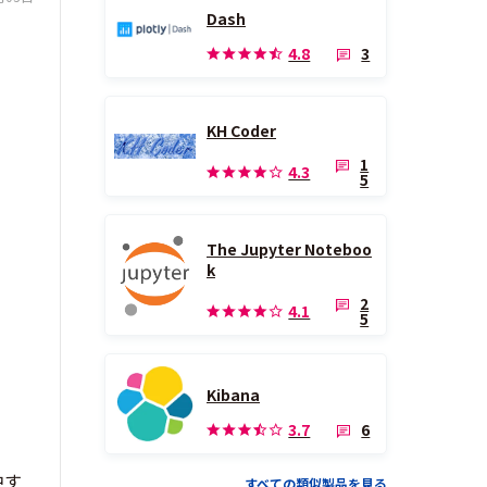
Dash
3
4.8
KH Coder
1
4.3
5
The Jupyter Noteboo
k
2
4.1
5
Kibana
6
3.7
中す
すべての類似製品を見る