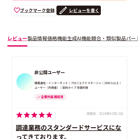
ブックマーク登録
レビューを書く
レビュー
製品情報
価格
機能
生成AI機能
競合・類似製品
パー
非公開ユーザー
情報通信・インターネット｜プロジェクトマネージャ｜1000人以上｜
ユーザー（利用者）｜契約タイプ 有償利用
企業所属 確認済
投稿日：
2026年02月12日
調達業務のスタンダードサービスにな
ってきております。