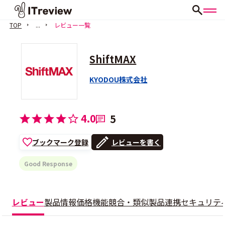
TOP
...
レビュー一覧
ShiftMAX
KYODOU株式会社
4.0
5
ブックマーク登録
レビューを書く
Good Response
レビュー
製品情報
価格
機能
競合・類似製品
連携
セキュリテ