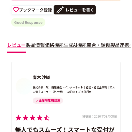
ブックマーク登録
レビューを書く
Good Response
レビュー
製品情報
価格
機能
生成AI機能
競合・類似製品
連携
青木 沙織
株式会社 環｜情報通信・インターネット｜経営・経営企画職｜20人
未満｜ユーザー（利用者）｜契約タイプ 有償利用
企業所属 確認済
投稿日：
2020年09月08日
無人でもスムーズ！スマートな受付が