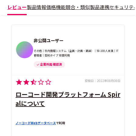
レビュー
製品情報
価格
機能
競合・類似製品
連携
セキュリテ
非公開ユーザー
その他｜社内情報システム（企画・計画・調達）｜50-100人未満｜IT
管理者｜契約タイプ 有償利用
企業所属 確認済
投稿日：
2022年08月08日
ローコード開発プラットフォーム Spir
alについて
ノーコードWebデータベース
で利用